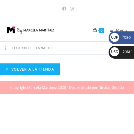
Menú
0
Peso
COP
$
TU CARRITO ESTÁ VACÍO.
Dolar
USD
$
VOLVER A LA TIENDA
Copyright Marcela Martinez 2020 - Desarrollado por Nicolas Giraldo