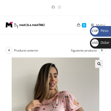
Menú
0
Peso
COP
$
Dolar
USD
$
Producto anterior
Siguiente producto