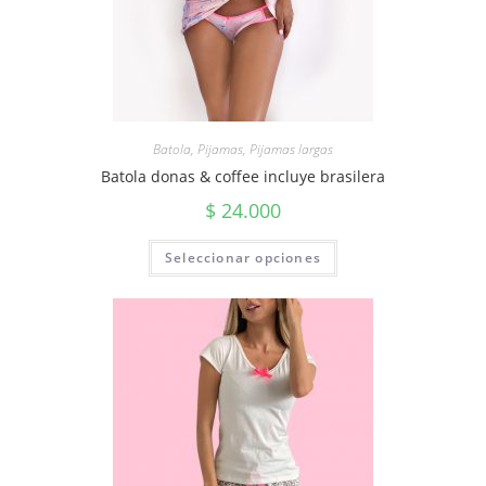
Batola
,
Pijamas
,
Pijamas largas
Batola donas & coffee incluye brasilera
$
24.000
Seleccionar opciones