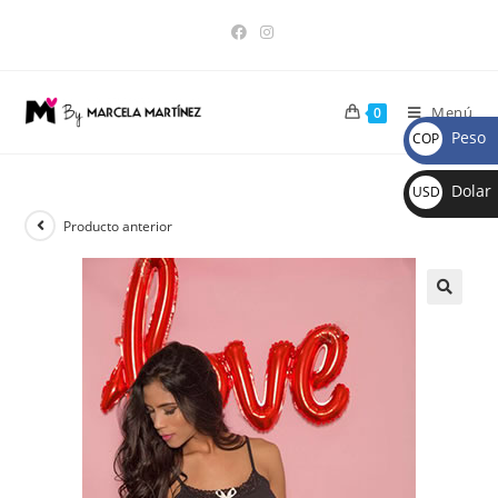
Menú
0
Peso
COP
$
Dolar
USD
$
Producto anterior