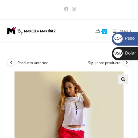
Menú
0
Peso
COP
$
Dolar
USD
$
Producto anterior
Siguiente producto