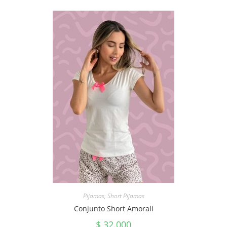
Pijamas
,
Short Pijamas
Conjunto Short Amorali
$
32.000