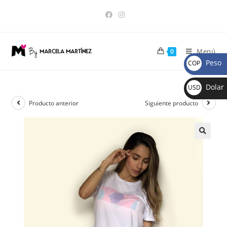
Menú
0
Peso
COP
$
Dolar
USD
$
Producto anterior
Siguiente producto