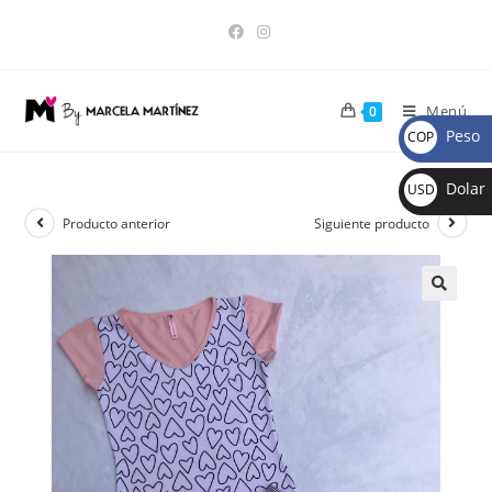
Menú
0
Peso
COP
$
Dolar
USD
$
Producto anterior
Siguiente producto