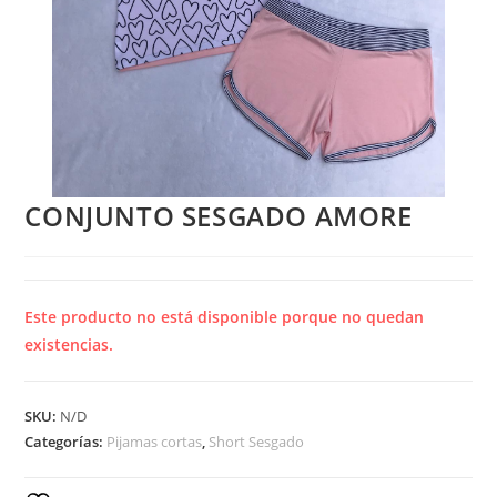
CONJUNTO SESGADO AMORE
Este producto no está disponible porque no quedan
existencias.
SKU:
N/D
Categorías:
Pijamas cortas
,
Short Sesgado