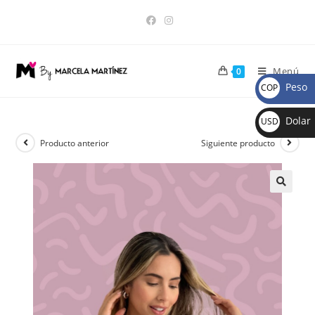
Menú
0
Peso
COP
$
Dolar
USD
$
Producto anterior
Siguiente producto