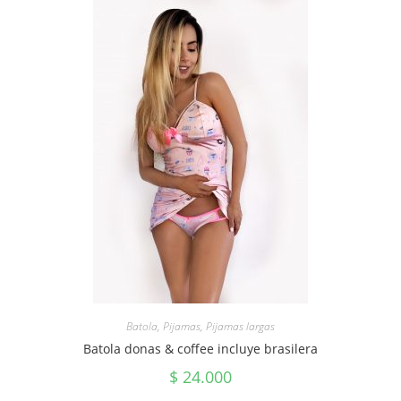
Batola
,
Pijamas
,
Pijamas largas
Batola donas & coffee incluye brasilera
$
24.000