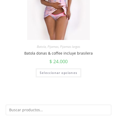
Batola
,
Pijamas
,
Pijamas largas
Batola donas & coffee incluye brasilera
$
24.000
Seleccionar opciones