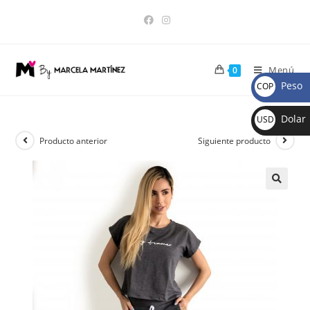
Menú
0
Peso
COP
$
Dolar
USD
$
Producto anterior
Siguiente producto