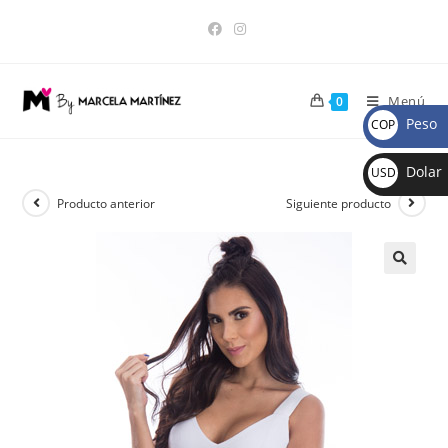
Menú
0
Peso
COP
$
Dolar
USD
$
Producto anterior
Siguiente producto