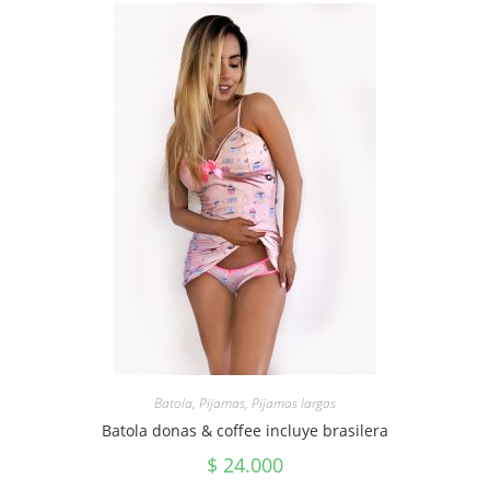
Batola
,
Pijamas
,
Pijamas largas
Batola donas & coffee incluye brasilera
$
24.000