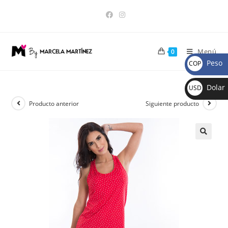
Menú
0
Peso
COP
$
Dolar
USD
$
Producto anterior
Siguiente producto