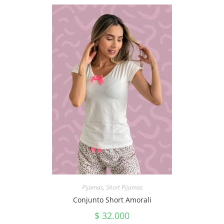
Pijamas
,
Short Pijamas
Conjunto Short Amorali
$
32.000