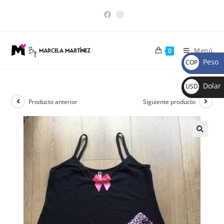
Menú
0
Peso
COP
$
Dolar
USD
$
Producto anterior
Siguiente producto