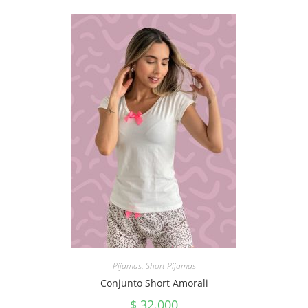
Pijamas
,
Short Pijamas
Conjunto Short Amorali
$
32.000