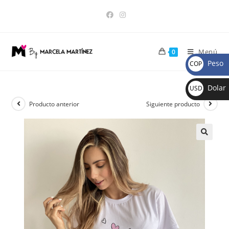
Menú
0
Peso
COP
$
Dolar
USD
$
Producto anterior
Siguiente producto