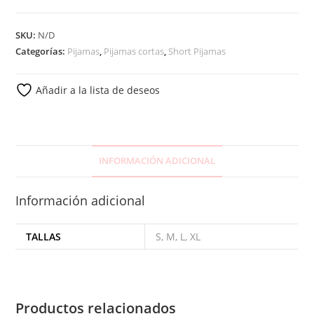
SKU:
N/D
Categorías:
Pijamas
,
Pijamas cortas
,
Short Pijamas
Añadir a la lista de deseos
INFORMACIÓN ADICIONAL
Información adicional
TALLAS
S, M, L, XL
Productos relacionados