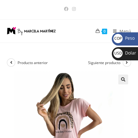
Menú
0
Peso
COP
$
Dolar
USD
$
Producto anterior
Siguiente producto